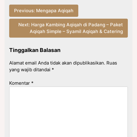
Navigasi
Previous:
Mengapa Aqiqah
pos
Next:
Harga Kambing Aqiqah di Padang – Paket
Aqiqah Simple – Syamil Aqiqah & Catering
Tinggalkan Balasan
Alamat email Anda tidak akan dipublikasikan.
Ruas
yang wajib ditandai
*
Komentar
*